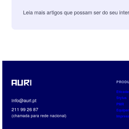
Leia mais artigos que possam ser do seu int
PROD
Eticada
Stylus
info@auri.pt
PMR
211 99 26 87
Equipa
(chamada para rede nacional)
Impres