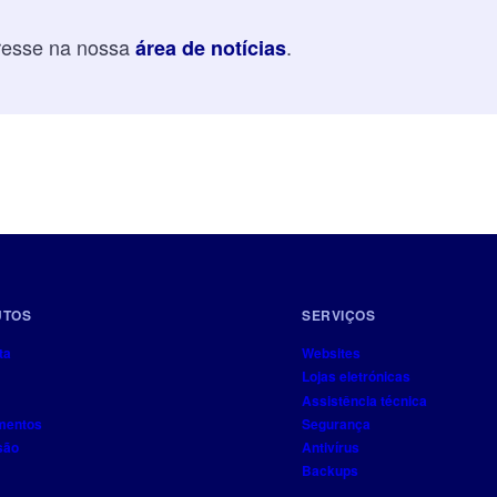
eresse na nossa
.
área de notícias
UTOS
SERVIÇOS
ta
Websites
Lojas eletrónicas
Assistência técnica
mentos
Segurança
são
Antivírus
Backups