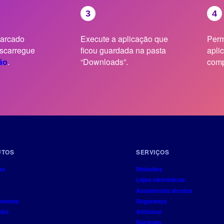
marcado
Execute a aplicação que
Perm
scarregue
ficou guardada na pasta
apli
ão
.
“Downloads”.
comp
UTOS
SERVIÇOS
ta
Websites
Lojas eletrónicas
Assistência técnica
mentos
Segurança
são
Antivírus
Backups