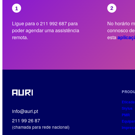
Ligue para o 211 992 687 para
No horário 
poder agendar uma assistência
connosco de
remota.
esta
aplicaç
PROD
Eticada
Stylus
info@auri.pt
PMR
211 99 26 87
Equipa
(chamada para rede nacional)
Impres