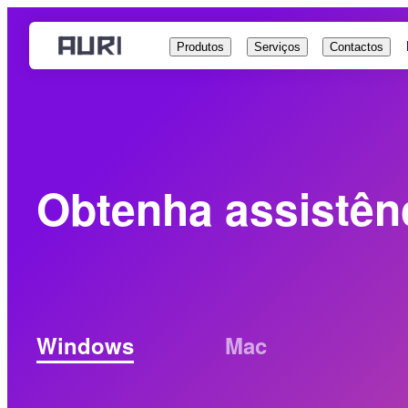
Saltar
para
Produtos
Serviços
Contactos
o
conteúdo
Obtenha assistênc
Windows
Mac