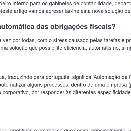
eiro inferno para os gabinetes de contabilidade, depart
este artigo vamos apresentar-lhe esta nova solução de 
automática das obrigações fiscais?
z por todas, com o stress causado pelas tarefas e pra
uma solução que possibilite eficiência, automatismo, simp
que, traduzindo para português, significa ‘Automação de
 automatizar alguns processos, dentro de uma empresa (p
orporativo, por responder às diferentes especificidade
des repetitivas e em massa que sejam, principalmente, 