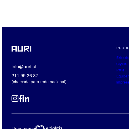
PROD
Eticada
Stylus
info@auri.pt
PMR
211 99 26 87
Equipa
(chamada para rede nacional)
Impres
Uma marca