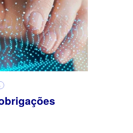
L
 obrigações